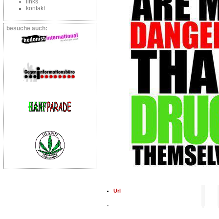
links
kontakt
besuche auch:
Url