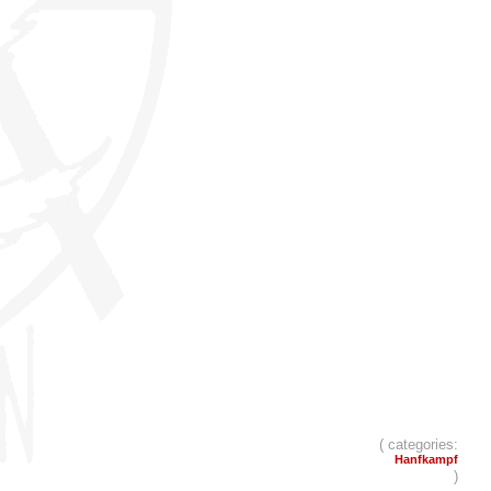
( categories:
Hanfkampf
)