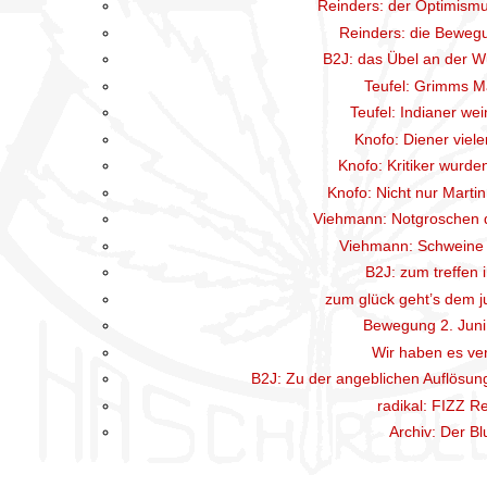
Reinders: der Optimism
Reinders: die Bewegu
B2J: das Übel an der W
Teufel: Grimms M
Teufel: Indianer wei
Knofo: Diener viele
Knofo: Kritiker wurden
Knofo: Nicht nur Martin
Viehmann: Notgroschen d
Viehmann: Schweine i
B2J: zum treffen i
zum glück geht’s dem j
Bewegung 2. Jun
Wir haben es ve
B2J: Zu der angeblichen Auflösun
radikal: FIZZ R
Archiv: Der Bl