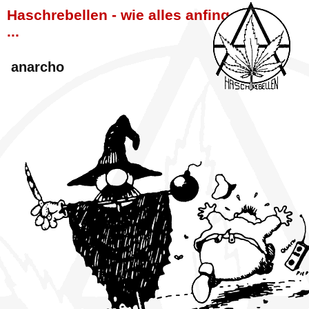
Haschrebellen - wie alles anfing
...
anarcho