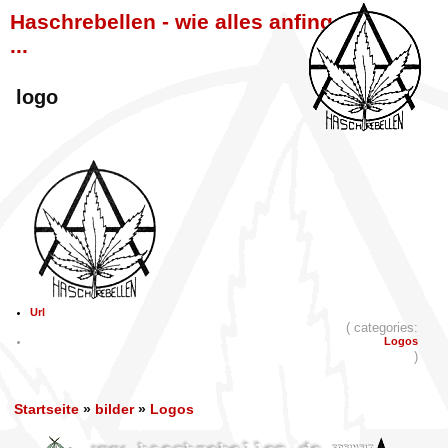
Haschrebellen - wie alles anfing
...
logo
Url
( categories:
Logos
)
Startseite
»
bilder
»
Logos