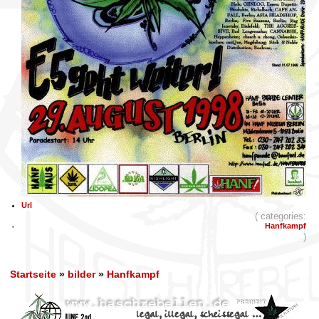
Url
( categories:
Hanfkampf
)
Startseite
»
bilder
»
Hanfkampf