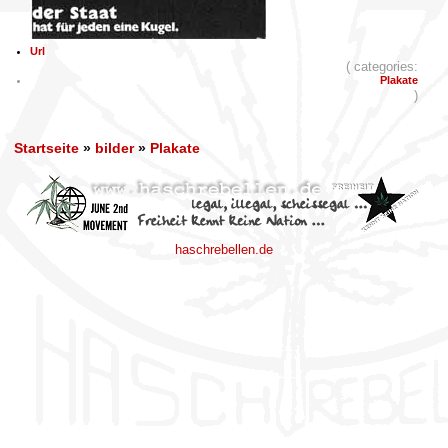
Url
( categories:
Plakate
)
Startseite
»
bilder
»
Plakate
haschrebellen.de