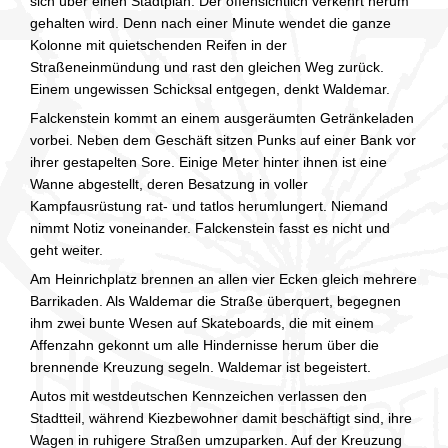
sich über einen Stadtplan. Der offensichtlich verkehrt herum
gehalten wird. Denn nach einer Minute wendet die ganze
Kolonne mit quietschenden Reifen in der
Straßeneinmündung und rast den gleichen Weg zurück.
Einem ungewissen Schicksal entgegen, denkt Waldemar.
Falckenstein kommt an einem ausgeräumten Getränkeladen
vorbei. Neben dem Geschäft sitzen Punks auf einer Bank vor
ihrer gestapelten Sore. Einige Meter hinter ihnen ist eine
Wanne abgestellt, deren Besatzung in voller
Kampfausrüstung rat- und tatlos herumlungert. Niemand
nimmt Notiz voneinander. Falckenstein fasst es nicht und
geht weiter.
Am Heinrichplatz brennen an allen vier Ecken gleich mehrere
Barrikaden. Als Waldemar die Straße überquert, begegnen
ihm zwei bunte Wesen auf Skateboards, die mit einem
Affenzahn gekonnt um alle Hindernisse herum über die
brennende Kreuzung segeln. Waldemar ist begeistert.
Autos mit westdeutschen Kennzeichen verlassen den
Stadtteil, während Kiezbewohner damit beschäftigt sind, ihre
Wagen in ruhigere Straßen umzuparken. Auf der Kreuzung