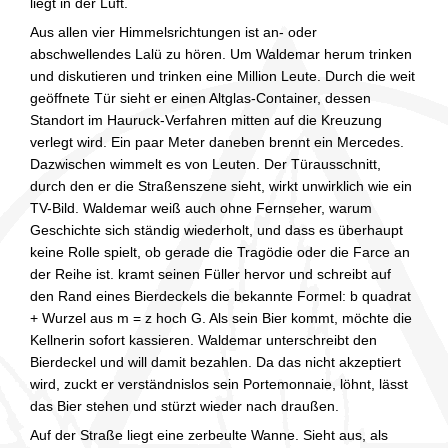
liegt in der Luft.
Aus allen vier Himmelsrichtungen ist an- oder
abschwellendes Lalü zu hören. Um Waldemar herum trinken
und diskutieren und trinken eine Million Leute. Durch die weit
geöffnete Tür sieht er einen Altglas-Container, dessen
Standort im Hauruck-Verfahren mitten auf die Kreuzung
verlegt wird. Ein paar Meter daneben brennt ein Mercedes.
Dazwischen wimmelt es von Leuten. Der Türausschnitt,
durch den er die Straßenszene sieht, wirkt unwirklich wie ein
TV-Bild. Waldemar weiß auch ohne Fernseher, warum
Geschichte sich ständig wiederholt, und dass es überhaupt
keine Rolle spielt, ob gerade die Tragödie oder die Farce an
der Reihe ist. kramt seinen Füller hervor und schreibt auf
den Rand eines Bierdeckels die bekannte Formel: b quadrat
+ Wurzel aus m = z hoch G. Als sein Bier kommt, möchte die
Kellnerin sofort kassieren. Waldemar unterschreibt den
Bierdeckel und will damit bezahlen. Da das nicht akzeptiert
wird, zuckt er verständnislos sein Portemonnaie, löhnt, lässt
das Bier stehen und stürzt wieder nach draußen.
Auf der Straße liegt eine zerbeulte Wanne. Sieht aus, als