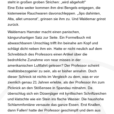
steht in großen groben Strichen: „wird abgeholt!“
Eine Ecke weiter kommen ihm drei Bengels entgegen, die
kistenweise Rauchwaren davonschleppen. „Jips dahinten,
Alta, allet umsonst“, grinsen sie ihm zu. Und Waldemar grinst
zurück.
Waldemars Hamster macht einen panischen,
känguruhartigen Satz zur Seite. Ein Formelbuch mit
abwaschbarem Umschlag trifft ihn beinahe am Kopf und
schlägt dicht neben ihm ein. Hatte er nicht neulich auf dem
Schreibtisch des Professors einen Artikel über die
bedrohliche Zunahme von near misses in der
amerikanischen Luftfahrt gelesen? Der Professor scheint
realitätsbezogener zu sein, als er bisher annahm. Doch
dieser Schreck ist nichts im Vergleich zu dem, was er vor
ziemlich genau 21 Jahren erlebte, als der Professor ihn zum
Picknick an den Stößensee in Spandau mitnahm. Da
überschlug sich ein Düsenjäger mit kyrillischen Schriftzeichen
und klatschte wie ein Stein ins flache Wasser. Die haushohe
Schlammfontäne versaute das ganze Essen. Erst Knallen,
dann Fallen! hatte der Professor geschimpft und dem aus