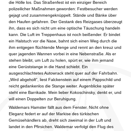
die Hölle los. Das Straßenfest ist ein einziger Bereich
polizeilicher Maßnahmen geworden: Festbesucher werden
gejagt und zusammengeknüppelt. Stände und Bänke über
den Haufen gefahren. Der Gestank des Reizgases überzeugt
ihn, dass es sich nicht um eine optische Täuschung handeln
kann. Die Luft im Treppenhaus ist noch beißender. Er bindet
ein Halstuch vor die Nase, bahnt sich einen Weg durch die
ihm entgegen flüchtende Menge und rennt an den kreuz und
quer jagenden Wannen vorbei in eine Nebenstraße. Als er
stehen bleibt, um Luft zu holen, spürt er, wie ihm jemand
eine Gerüststange in die Hand schiebt. Ein
ausgeschlachtetes Autowrack steht quer auf der Fahrbahn.
„Wird abgeholt“, liest Falckenstein auf einem Pappschild und
reicht gedankenlos die Stange weiter. Augenblicke später
steht eine Barrikade. Mein lieber Kokoschinsky, denkt er, und
will einen Doppelten zur Beruhigung.
Waldemars Hamster fällt aus dem Fenster. Nicht ohne
Eleganz federt er auf der Markise des türkischen
Gemüsehändlers ab, dreht sich zweimal in der Luft und
landet in den Pfirsichen. Waldemar verfolgt den Flug des