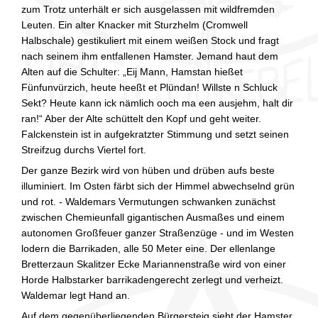
zum Trotz unterhält er sich ausgelassen mit wildfremden
Leuten. Ein alter Knacker mit Sturzhelm (Cromwell
Halbschale) gestikuliert mit einem weißen Stock und fragt
nach seinem ihm entfallenen Hamster. Jemand haut dem
Alten auf die Schulter: „Eij Mann, Hamstan hießet
Fünfunvürzich, heute heeßt et Plündan! Willste n Schluck
Sekt? Heute kann ick nämlich ooch ma een ausjehm, halt dir
ran!“ Aber der Alte schüttelt den Kopf und geht weiter.
Falckenstein ist in aufgekratzter Stimmung und setzt seinen
Streifzug durchs Viertel fort.
Der ganze Bezirk wird von hüben und drüben aufs beste
illuminiert. Im Osten färbt sich der Himmel abwechselnd grün
und rot. - Waldemars Vermutungen schwanken zunächst
zwischen Chemieunfall gigantischen Ausmaßes und einem
autonomen Großfeuer ganzer Straßenzüge - und im Westen
lodern die Barrikaden, alle 50 Meter eine. Der ellenlange
Bretterzaun Skalitzer Ecke Mariannenstraße wird von einer
Horde Halbstarker barrikadengerecht zerlegt und verheizt.
Waldemar legt Hand an.
Auf dem gegenüberliegenden Bürgersteig sieht der Hamster