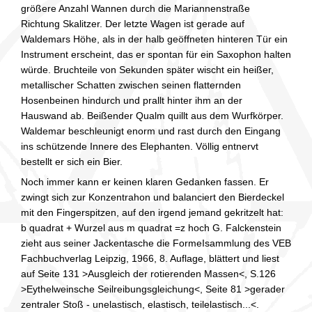
größere Anzahl Wannen durch die Mariannenstraße
Richtung Skalitzer. Der letzte Wagen ist gerade auf
Waldemars Höhe, als in der halb geöffneten hinteren Tür ein
Instrument erscheint, das er spontan für ein Saxophon halten
würde. Bruchteile von Sekunden später wischt ein heißer,
metallischer Schatten zwischen seinen flatternden
Hosenbeinen hindurch und prallt hinter ihm an der
Hauswand ab. Beißender Qualm quillt aus dem Wurfkörper.
Waldemar beschleunigt enorm und rast durch den Eingang
ins schützende Innere des Elephanten. Völlig entnervt
bestellt er sich ein Bier.
Noch immer kann er keinen klaren Gedanken fassen. Er
zwingt sich zur Konzentrahon und balanciert den Bierdeckel
mit den Fingerspitzen, auf den irgend jemand gekritzelt hat:
b quadrat + Wurzel aus m quadrat =z hoch G. Falckenstein
zieht aus seiner Jackentasche die FormeIsammlung des VEB
Fachbuchverlag Leipzig, 1966, 8. Auflage, blättert und liest
auf Seite 131 >Ausgleich der rotierenden Massen<, S.126
>Eythelweinsche Seilreibungsgleichung<, Seite 81 >gerader
zentraler Stoß - unelastisch, elastisch, teilelastisch...<.