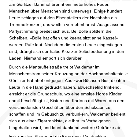
am Görlitzer Bahnhof brennt ein meterhohes Feuer.
Menschen über Menschen sind unterwegs. Einige hundert
Leute schlagen auf den Eisenpfeilern der Hochbahn ein
Trommelkonzert, das weithin vernehmbar ist. Ausgelassene
Partystimmung breitet sich aus. Bei Bolle splittern die
Scheiben. »Bolle hat offen und keena sitzt anne Kasse!«,
werden Rufe laut. Nachdem die ersten Leute eingestiegen
sind, drängt sich der halbe Kiez zur Selbstbedienung in den
Laden. Niemand empört sich darüber.
Durch die Manteuffelstraße treibt Waldemar im
Menschenstrom seiner Kreuzung an der Hochbahnhaltestelle
Görlitzer Bahnhof entgegen. Aus zwei Büchsen Bier, die ihm
Leute in die Hand gedrückt haben, abwechselnd trinkend,
erreicht er die Grundschule, wo eine emsige Horde Kinder
damit beschäftigt ist, Kisten und Kartons mit Waren aus den
verschiedensten Geschäften über den Schulzaun zu
schaffen und im Gebüsch zu verbunkern. Waldemar bedient
sich aus einer Zigarrenkiste, die ihm im Vorbeigehen
hingehalten wird, und lehnt dankend weitere Getränke ab.
Falckenstein überquert die Kreuzung. Die dunklen