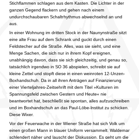
Stichflammen schlagen aus dem Kasten. Die Lichter in der
ganzen Gegend flackern und gehen nach einem
undurchschaubaren Schaltrhythmus abwechselnd an und
aus.
In einer Wohnung im dritten Stock in der Naunynstraße sitzt
eine alte Frau auf dem Schrank und guckt durch einen
Feldstecher auf die Straße. Alles, was sie sieht, und eine
Menge Sachen, die sich nur in ihrem Kopf ereignen,
unabhängig davon, dass sie sich gleichzeitig, und genau so,
tatsächlich irgendwo in SO 36 abspielen, schreibt sie auf
kleine Zettel und stopft diese in einen weinroten 12-Unzen-
Boxhandschuh. Da in all ihren Anträgen auf Finanzierung
einer Vierteljahres-Zeitsehrift mit dem Titel »Kulturen im
Spannungsfeld zwischen Gestern und Heute« nie
beantwortet hat, beschließt sie spontan, alles aufzuschreiben
und im Boxhandschuh an das Paul-Löbe-lnstitut zu schicken.
Diese Wixer.
Vor der Feuerwache in der Wiener Straße hat sich Volk um
einen großen Mann in blauer Uniform versammelt. Waldemar
schlendert näher und lauscht der Diskussion. Es geht um die