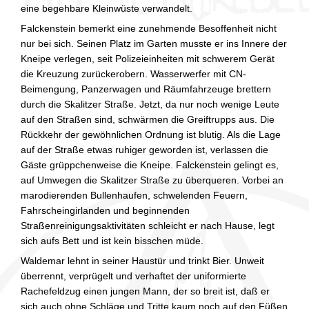
eine begehbare Kleinwüste verwandelt.
Falckenstein bemerkt eine zunehmende Besoffenheit nicht
nur bei sich. Seinen Platz im Garten musste er ins Innere der
Kneipe verlegen, seit Polizeieinheiten mit schwerem Gerät
die Kreuzung zurückerobern. Wasserwerfer mit CN-
Beimengung, Panzerwagen und Räumfahrzeuge brettern
durch die Skalitzer Straße. Jetzt, da nur noch wenige Leute
auf den Straßen sind, schwärmen die Greiftrupps aus. Die
Rückkehr der gewöhnlichen Ordnung ist blutig. Als die Lage
auf der Straße etwas ruhiger geworden ist, verlassen die
Gäste grüppchenweise die Kneipe. Falckenstein gelingt es,
auf Umwegen die Skalitzer Straße zu überqueren. Vorbei an
marodierenden Bullenhaufen, schwelenden Feuern,
Fahrscheingirlanden und beginnenden
Straßenreinigungsaktivitäten schleicht er nach Hause, legt
sich aufs Bett und ist kein bisschen müde.
Waldemar lehnt in seiner Haustür und trinkt Bier. Unweit
überrennt, verprügelt und verhaftet der uniformierte
Rachefeldzug einen jungen Mann, der so breit ist, daß er
sich auch ohne Schläge und Tritte kaum noch auf den Füßen