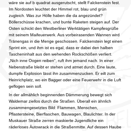
wäre sie auf b quadrat ausgerutscht, stellt Falckenstein fest.
Im Nordosten leuchtet der Himmel rot, blau und grün
zugleich. Was zur Hölle haben die da angezündet?
Böllerschüsse krachen, und bunte Raketen steigen auf. Der
Osten schickt den Westberliner Werktätigen Kampfesgrüße
mit seinem Maifeuerwerk. Aus vorbeirasenden Wannen wird
Tränengas in die Menge geschossen. Falckenstein legt einen
Sprint ein, und ihm ist es egal, dass er dabei den halben
Tascheninhalt aus den wehenden Rockschößen verliert.
„Nich inne Oogen reiben“, ruft ihm jemand nach. In einer
Nebenstraße bleibt er stehen und atmet durch. Eine laute,
dumpfe Explosion lässt ihn zusammenzucken. Er eilt zum
Heinrichplatz, wo ein Bagger oder eine Feuerwehr in die Luft
geflogen sein soll.
In der allmählich beginnenden Dämmerung bewegt sich
Waldemar ziellos durch die Straßen. Überall ein ähnlich
zusammengesetztes Bild: FIammen, Menschen,
Pflastersteine, Bierflaschen, Bauwagen, Blaulichter. In der
Muskauer Straße zerren maskierte Jugendliche ein
räderloses Äutowrack in die Straßenmitte. Auf dessen Haube