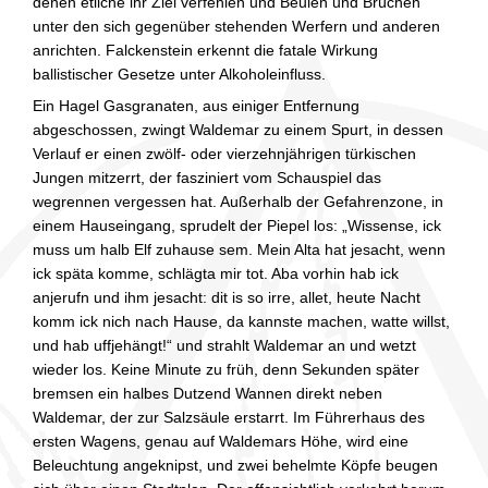
denen etliche ihr Ziel verfehlen und Beulen und Brüchen
unter den sich gegenüber stehenden Werfern und anderen
anrichten. Falckenstein erkennt die fatale Wirkung
ballistischer Gesetze unter Alkoholeinfluss.
Ein Hagel Gasgranaten, aus einiger Entfernung
abgeschossen, zwingt Waldemar zu einem Spurt, in dessen
Verlauf er einen zwölf- oder vierzehnjährigen türkischen
Jungen mitzerrt, der fasziniert vom Schauspiel das
wegrennen vergessen hat. Außerhalb der Gefahrenzone, in
einem Hauseingang, sprudelt der Piepel los: „Wissense, ick
muss um halb Elf zuhause sem. Mein Alta hat jesacht, wenn
ick späta komme, schlägta mir tot. Aba vorhin hab ick
anjerufn und ihm jesacht: dit is so irre, allet, heute Nacht
komm ick nich nach Hause, da kannste machen, watte willst,
und hab uffjehängt!“ und strahlt Waldemar an und wetzt
wieder los. Keine Minute zu früh, denn Sekunden später
bremsen ein halbes Dutzend Wannen direkt neben
Waldemar, der zur Salzsäule erstarrt. Im Führerhaus des
ersten Wagens, genau auf Waldemars Höhe, wird eine
Beleuchtung angeknipst, und zwei behelmte Köpfe beugen