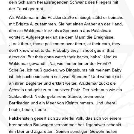
dein Schlamm herausragenden Schwanz des Fliegers mit
der Faust gedroht.
Als Waldemar in die Pücklerstraße einbiegt, stößt er beinahe
mit Brigitte A. zusammen. Sie hat einen Araber an der Hand,
den sie Waldemar kurz als »Genossen aus Palästina«
vorstellt. Aufgeregt erklärt sie dem Mann die Ereignisse.
„Look there, those policemen over there, at their cars, they
don’t know what to do. Probably they’ll shoot gas in that
direction. But they gotta watch their backs, haha“. Und zu
Waldemar gewandt: „Na, wie immer hinter der Front?!
Scheiße, ich muß gucken, wo Dingsbums mit meinem Baby
ist. Ich suche sie schon seit zwei Stunden.“ Und wendet sich
an ihren Begleiter und erklärt weiter. Waldemar zuckt die
Achseln und geht zum Lausitzer Platz. Der sieht aus wie ein
Schlachtfeld: Niedergefahrene Stände, brennende
Barrikaden und ein Meer von Kleintrümmern. Und überall
Leute, Leute, Leute.
Falckenstein gesellt sich zu allerlei Volk, das sich vor einem
brennenden Bauwagen versammelt hat. Irgendwer schenkt
ihm Bier und Zigaretten. Seinen sonstigen Gewohnheiten