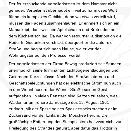
Der feuerspuckende Verteilerkasten ist dem Hamster nicht
geheuer. Verteiler ist überhaupt ein viel zu harmloses Wort
für so ein komplexes Gebilde, denn wo etwas verteilt wird,
müssen die Fäden zusammenlaufen. Er erinnert sich an ein
Manuskript, das zwischen Apfelschalen und Brotrinden auf
dem Küchentisch lag. Da war von retourner la distribution die
Rede. In Gedanken verstrickt, überquert er die autofreie
Straße und begibt sich nach Hause, wo er vor der
Wohnungstür auf den Professor wartet.
Der Verteilerkasten der Firma Bewag produziert seit Stunden
unermüdlich seine fulminanten Lichtbogenentladungen und
Goldregen-Kurzschlüsse. Nach den Straßenlaternen und
Geschäftsbeleuchtungen hat der elektrische Strom nun auch
in den Wohnhäusern der Wiener Straße seinen Geist
aufgegeben. In vielen Fenstern sind Kerzen zu sehen, was
Waldemar an frühere Jahrestage des 13. August 1961
eririnert. Mit der Spitze seines Spazierstocks stochert er im
Zuckersand vor der Einfahrt der Moschee herum. Die
großflächige Entfernung des Steinpflasters hat zwar nicht zur
Freilegung des Strandes geführt, aber dafür das Trottoir in