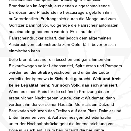
Brandstellen im Asphalt, aus denen eingeschmolzende
Bierdosen und Pflastersteine herausragen, gefallen ihm
außerordentlich. Er drängt sich durch die Menge und zum
Görlitzer Bahnhof vor, wo gerade die Fahrscheinautomaten
auseinandergenommen werden. Er ist auf den
Fahrscheindrucker scharf, der jedoch dem allgemeinen
Ausbruch von Lebensfreude zum Opfer fällt, bevor er sich
einmischen kann.
Bolle brennt. Erst nur ein bisschen und ganz hinten drin.
Einkaufswagen voller Lebensmittel, Spirituosen und Pampers
werden auf die Straße geschoben und unter die Leute
verteilt oder irgendwo in Sicherheit gebracht.
Weit und breit
keine Legalität mehr. Nur noch Volk, das sich amüsiert.
Wenn es einen Preis für die schönste Kreuzung dieser
erstaunlichen Nacht geben würde, denkt Waldemar, dann
verdient ihn die vor seiner Haustür. Mehr als ein Dutzend
Barrikaden schützen das Treiben auf dem Platz. Daimler und
Enten brennen vereint. Auf zwei riesigen Scheiterhaufen
unter der Hochbahnbrücke geht die Inneneinrichtung von
Bolle in Rauch auf. Drum herum tanzt die berühmte