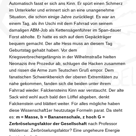
Automatisch fasst er sich ans Kinn. Er spürt einen Schmerz
im Unterkiefer und erinnert sich an eine unangenehme
Situation, die schon einige Jahre zurückliegt. Es war an
einem Tag, als ihn Uschi mit dem Fahrrad von seinem
damaligen ABM-Job als Kettensägenführer im Span-dauer
Forst abholte. Er hatte es sich auf dem Gepäckträger
bequem gemacht. Der alte Hess muss an diesem Tag
Geburtstag gehabt haben. Vor dem
Kriegsverbrechergefängnis in der Wilhelmstraße hielten
Neonazis ihre Prozedur ab, schlugen die Hacken zusammen
und rissen die Arme zum Teutschen Gruß empor. Dem
fanatischen Schwenkbereich der oberen Extremitäten zu
nahe gekommen, fanden sich die beiden unter ihrem
Fahrrad wieder. Falckensteins Kinn war verstaucht. Der alte
Sack wird wohl auch bald den Löffel abgeben, denkt
Falckenstein und blättert weiter. Für alles mögliche haben
diese Wissenschaft1er heutzutage Formeln parat. Da steht
es:
m = Masse, b = Bananenschale, z hoch G =
Zerbröselungsfaktor der Gesellschaft
nach Professor
Waldemar. Zerbröselungsfaktor? Eine ungeheure Energie