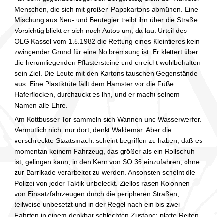
Menschen, die sich mit großen Pappkartons abmühen. Eine
Mischung aus Neu- und Beutegier treibt ihn über die Straße.
Vorsichtig blickt er sich nach Autos um, da laut Urteil des
OLG Kassel vom 1.5.1982 die Rettung eines Kleintieres kein
zwingender Grund für eine Notbremsung ist. Er klettert über
die herumliegenden Pflastersteine und erreicht wohlbehalten
sein Ziel. Die Leute mit den Kartons tauschen Gegenstände
aus. Eine Plastiktüte fällt dem Hamster vor die Füße.
Haferflocken, durchzuckt es ihn, und er macht seinem
Namen alle Ehre.
Am Kottbusser Tor sammeln sich Wannen und Wasserwerfer.
Vermutlich nicht nur dort, denkt Waldemar. Aber die
verschreckte Staatsmacht scheint begriffen zu haben, daß es
momentan keinem Fahrzeug, das größer als ein Rollschuh
ist, gelingen kann, in den Kern von SO 36 einzufahren, ohne
zur Barrikade verarbeitet zu werden. Ansonsten scheint die
Polizei von jeder Taktik unbeleckt. Ziellos rasen Kolonnen
von Einsatzfahrzeugen durch die peripheren Straßen,
teilweise unbesetzt und in der Regel nach ein bis zwei
Fahrten in einem denkbar schlechten Zustand: platte Reifen,