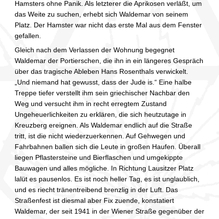
Hamsters ohne Panik. Als letzterer die Aprikosen verläßt, um
das Weite zu suchen, erhebt sich Waldemar von seinem
Platz. Der Hamster war nicht das erste Mal aus dem Fenster
gefallen.
Gleich nach dem Verlassen der Wohnung begegnet
Waldemar der Portierschen, die ihn in ein längeres Gespräch
über das tragische Ableben Hans Rosenthals verwickelt.
„Und niemand hat gewusst, dass der Jude is.“ Eine halbe
Treppe tiefer verstellt ihm sein griechischer Nachbar den
Weg und versucht ihm in recht erregtem Zustand
Ungeheuerlichkeiten zu erklären, die sich heutzutage in
Kreuzberg ereignen. Als Waldemar endlich auf die Straße
tritt, ist die nicht wiederzuerkennen. Auf Gehwegen und
Fahrbahnen ballen sich die Leute in großen Haufen. Überall
liegen Pflastersteine und Bierflaschen und umgekippte
Bauwagen und alles mögliche. In Richtung Lausitzer Platz
lalüt es pausenlos. Es ist noch heller Tag, es ist unglaublich,
und es riecht tränentreibend brenzlig in der Luft. Das
Straßenfest ist diesmal aber Fix zuende, konstatiert
Waldemar, der seit 1941 in der Wiener Straße gegenüber der