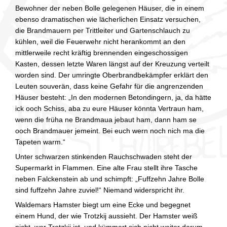
Bewohner der neben Bolle gelegenen Häuser, die in einem
ebenso dramatischen wie lächerlichen Einsatz versuchen,
die Brandmauern per Trittleiter und Gartenschlauch zu
kühlen, weil die Feuerwehr nicht herankommt an den
mittlerweile recht kräftig brennenden eingeschossigen
Kasten, dessen letzte Waren längst auf der Kreuzung verteilt
worden sind. Der umringte Oberbrandbekämpfer erklärt den
Leuten souverän, dass keine Gefahr für die angrenzenden
Häuser besteht: „In den modernen Betondingern, ja, da hätte
ick ooch Schiss, aba zu eure Häuser könnta Vertraun ham,
wenn die früha ne Brandmaua jebaut ham, dann ham se
ooch Brandmauer jemeint. Bei euch wern noch nich ma die
Tapeten warm.“
Unter schwarzen stinkenden Rauchschwaden steht der
Supermarkt in Flammen. Eine alte Frau stellt ihre Tasche
neben Falckenstein ab und schimpft: „Fuffzehn Jahre Bolle
sind fuffzehn Jahre zuviel!“ Niemand widerspricht ihr.
Waldemars Hamster biegt um eine Ecke und begegnet
einem Hund, der wie Trotzkij aussieht. Der Hamster weiß
nicht, wer Trotzkij ist, und kümmert sich nicht weiter darum.