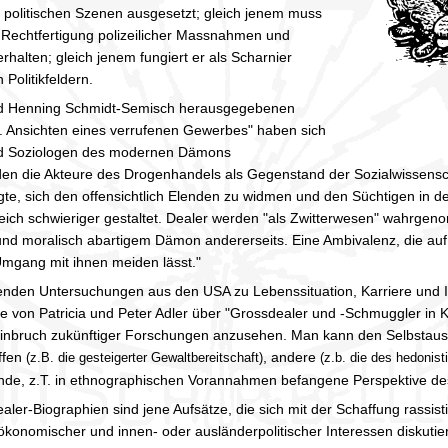
e politischen Szenen ausgesetzt; gleich jenem muss
 Rechtfertigung polizeilicher Massnahmen und
halten; gleich jenem fungiert er als Scharnier
 Politikfeldern.
und Henning Schmidt-Semisch herausgegebenen
. Ansichten eines verrufenen Gewerbes" haben sich
und Soziologen des modernen Dämons
n die Akteure des Drogenhandels als Gegenstand der Sozialwissenscha
gte, sich den offensichtlich Elenden zu widmen und den Süchtigen in den
gleich schwieriger gestaltet. Dealer werden "als Zwitterwesen" wahrg
nd moralisch abartigem Dämon andererseits. Eine Ambivalenz, die auf
Umgang mit ihnen meiden lässt."
enden Untersuchungen aus den USA zu Lebenssituation, Karriere und Ide
ie von Patricia und Peter Adler über "Grossdealer und -Schmuggler in K
 Steinbruch zukünftiger Forschungen anzusehen. Man kann den Selbst
effen
, andere
(z.B. die gesteigerter Gewaltbereitschaft)
(z.b. die des hedonis
telnde, z.T. in ethnographischen Vorannahmen befangene Perspektive 
aler-Biographien sind jene Aufsätze, die sich mit der Schaffung rassist
ökonomischer und innen- oder ausländerpolitischer Interessen diskutie