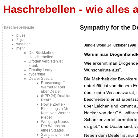
Haschrebellen - wie alles a
Sympathy for the D
haschrebellen.de
blues
2. juni
weather
Jungle World 14. Oktober 1998
mehr
Die Rückkehr der
Warum man Drogenhändler
Haschrebellen
Drogen verbieten ist
Wie erkennt man Drogendeale
krank
Wünschelrute aus".
Timothy Leary
cybertribe
Die Mehrheit der Bevölkeru
Dealer Special
Rauschangriff -
unterhält, ist von diesem E
Werner Pieper
über Dealer
über einen Wissensvorrat, d
(KPD 24) Deal for
beschreiben: er ist arbeitssc
Real?
Howie Zowie -
über Leichen und kommt aus
Einleitung zu Mr.
Hacker von der GAL währe
Nice, von Werner
Pieper
Schanzenviertel formulierte
Wolfgang Neuss:
es gibt." und Dealer sind, 
Der Wahnsinn
eines Staates
Sympathy for the
Neben dem Dealer ist nur d