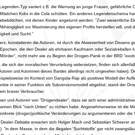
 Legenden-Typ variiert z.B. die Warnung an junge Frauen, gefährliche 
ädchen Koks in die Cola schütten. Ein anderes Legendenschema handel
bebildchen, mit denen Kinder angeturnt werden. "Zwei wesentliche E
 Abhängigkeit zur Maximierung des eigenen Profits herstellen will, und
gkeit und Sucht."
s, konstatieren die Autoren, ist durch die Abwesenheit von Dissens g
Epochen, die den Dealer als ehrbaren Kaufmann oder Sozialrebellen ka
"Mörder", nicht mehr wie zu Beginn der Drogen-Panik in der BRD "exoti
, die sich der moralischen Verurteilung widersetzen, finden sich allen
. D
 Autoren und Autorinnen dieses Bandes allerdings nicht umgesehen haben)
beispielsweise im Kontext von Gangsta-Rap als positives Modell der Auf
nkie in seiner Funktion als Subversionsmodell abgelöst; stand der Dr
n ein braver Verbraucher.
en und Autoren von "Drogendealer", dass sie sich einer administrati
seinen Blick "nach Unten" zu richten habe. Angenehmerweise ist die Me
 konkrete (drogen)politische Veränderungen zu argumentieren oder di
r Dealer-Debatte erwarten sich Holger Mach und Sebastian Scheerer a
. "in dem Masse, in dem die illegalen 'Suchtstoffe' gar nicht zwangslä
)