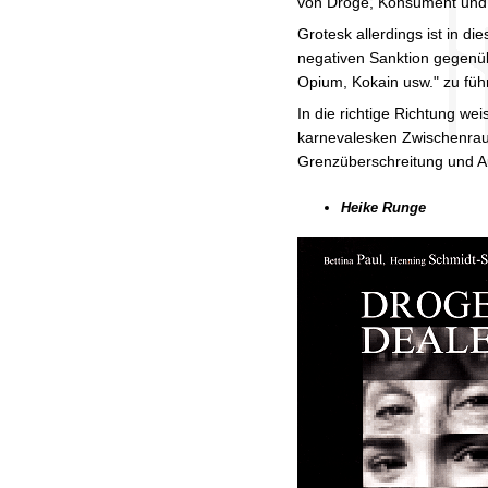
von Droge, Konsument und 
Grotesk allerdings ist in 
negativen Sanktion gegenübe
Opium, Kokain usw." zu fü
In die richtige Richtung w
karnevalesken Zwischenraum 
Grenzüberschreitung und Au
Heike Runge