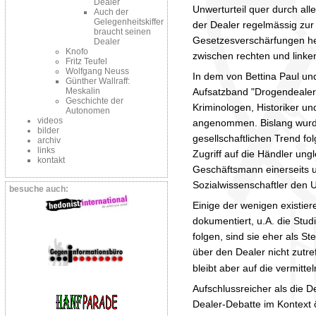
Dealer
Unwerturteil quer durch all
Auch der
Gelegenheitskiffer
der Dealer regelmässig zur
braucht seinen
Gesetzesverschärfungen her
Dealer
Knofo
zwischen rechten und linken
Fritz Teufel
Wolfgang Neuss
In dem von Bettina Paul 
Günther Wallraff:
Aufsatzband "Drogendealer
Meskalin
Geschichte der
Kriminologen, Historiker 
Autonomen
videos
angenommen. Bislang wurde
bilder
gesellschaftlichen Trend fol
archiv
links
Zugriff auf die Händler un
kontakt
Geschäftsmann einerseits u
Sozialwissenschaftler den 
besuche auch:
Einige der wenigen existier
dokumentiert, u.A. die Stud
folgen, sind sie eher als
über den Dealer nicht zutr
bleibt aber auf die vermit
Aufschlussreicher als die De
Dealer-Debatte im Kontext 