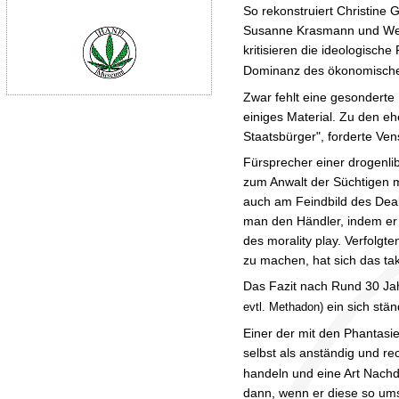
So rekonstruiert Christine
Susanne Krasmann und Wern
kritisieren die ideologisch
Dominanz des ökonomische
Zwar fehlt eine gesonderte 
einiges Material. Zu den e
Staatsbürger", forderte Ven
Fürsprecher einer drogenlib
zum Anwalt der Süchtigen m
auch am Feindbild des Deal
man den Händler, indem er 
des morality play. Verfolgt
zu machen, hat sich das ta
Das Fazit nach Rund 30 Ja
ein sich stän
evtl. Methadon)
Einer der mit den Phantasi
selbst als anständig und r
handeln und eine Art Nachd
dann, wenn er diese so ums