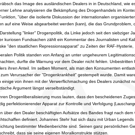
 Gräbsch das Image des ausländischen Dealers in in Deutschland, wie e
er Lehne analysieren die Bekämpfung des Drogenhandels im Kontext d
e Funktion, "über die isolierte Diskussion der internationalen organisie
n auf eine Weise abgearbeitet werden
, die das Grundproblem, d
(kann)
Darstellung "linker" Drogenpolitik, da Linke jedoch seit den siebziger 
her kuriosen Fundsachen zählt ein Kommentar des Journalisten und Kaba
ske "den staatlichen Repressionsapparat" zu Zeiten der RAF-Hysterie, 1
eralen Politik standen von Anfang an unter ungeheurem Legitimationsdru
achten, durfte die Warnung vor dem Dealer nicht fehlen. Unbestritten 
ers ihren Anteil. Im selben Moment, als man den Konsumenten entlaste
zum Verursacher der "Drogenkrankheit" gestempelt wurde. Damit waren 
en einige von ihnen mit der Verwerflichmachung des Dealers zunächst n
ktische Argument längst verselbständigt.
hren Drogenliberalisierung muss lauten, dass den bescheidenen Zug
dig perfektionierender Apparat zur Kontrolle und Verfolgung
(Lauschangr
en über den Dealer beschäftigten Aufsätze des Bandes fragt nach dem 
echtschaffen definiert. Johannes Stehr hat sich dazu mit Urban Legends
ichtung bestimmter Medienberichte sind. Seinen ganz persönlichen G
chreibt, dass sie seine eigenen Moralkonstrukte stützen.