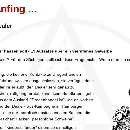
nfing ...
ealer
 hassen soll - 15 Aufsätze über ein verrufenes Gewerbe
r? Für den Süchtigen stellt sich diese Frage nicht; "Wenn man ihn sieh
ng, die keinerlei Kontakte zu Drogenhändlern
rfahrungswissen ausgeschlossen; sie verfügt jedoch
er ihr erlaubt, den Dealer sehr genau zu
heu, raffgierig, brutal; kennt keinerlei Skrupel, geht
 dem Ausland. "Drogenhandel ist", wie es Norbert
nd der Dealer-raus-Kampagne im Hamburger
, "eine der moralisch abstossendsten Sachen, die
versichert Hacker, "persönliche Schweine".
er "Kinderschänder" einem so einhelligen