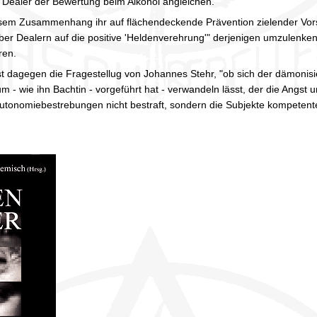
Dealer der Bewertung beim Alkohol angleichen."
diesem Zusammenhang ihr auf flächendeckende Prävention zielender Vo
r Dealern auf die positive 'Heldenverehrung'" derjenigen umzulenken, 
hren.
eist dagegen die Fragestellug von Johannes Stehr, "ob sich der dämoni
- wie ihn Bachtin - vorgeführt hat - verwandeln lässt, der die Angst u
tonomiebestrebungen nicht bestraft, sondern die Subjekte kompetente