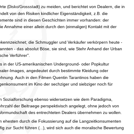
Orte
zu meiden, und berichtet von Dealern, die in
(Disko/Grossstadt)
t von den Risiken kindlicher Eigenständigkeit, z.B. die
lemente sind in diesen Geschichten immer vorhanden: der
 die Annahme einer allein durch den
Kontakt mit der
(einmaligen)
ekennzeichnet; die Schmuggler und Verkäufer verkörpern heute -
nnten - das absolut Böse, sie sind, wie Stehr Anhand der Urban
sche Verführer".
falls in der US-amerikanischen Underground- oder Popkultur
ealer-Images, angedeutet durch bestimmte Kleidung oder
lehnung. Auch in den Filmen Quentin Tarantinos haben die
ogenkonsument im Kino der sechziger und siebziger noch für
ven Sozialforschung ebenso widersetzen wie dem Paradigma,
hrzahl der Beitraege perspektivisch angelegt, ohne jedoch von
e Vormundschaft des entrechteten Dealers übernehmen zu wollen.
m ehesten durch die Fokussierung auf die Langzeitkonsumenten
ufig zur Sucht führen
, wird sich auch die moralische Bewertung
(...)