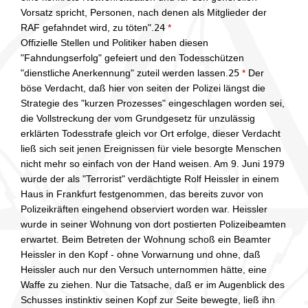
Vorsatz spricht, Personen, nach denen als Mitglieder der
RAF gefahndet wird, zu töten".
24
*
Offizielle Stellen und Politiker haben diesen
"Fahndungserfolg" gefeiert und den Todesschützen
"dienstliche Anerkennung" zuteil werden lassen.
25
*
Der
böse Verdacht, daß hier von seiten der Polizei längst die
Strategie des "kurzen Prozesses" eingeschlagen worden sei,
die Vollstreckung der vom Grundgesetz für unzulässig
erklärten Todesstrafe gleich vor Ort erfolge, dieser Verdacht
ließ sich seit jenen Ereignissen für viele besorgte Menschen
nicht mehr so einfach von der Hand weisen. Am 9. Juni 1979
wurde der als "Terrorist" verdächtigte Rolf Heissler in einem
Haus in Frankfurt festgenommen, das bereits zuvor von
Polizeikräften eingehend observiert worden war. Heissler
wurde in seiner Wohnung von dort postierten Polizeibeamten
erwartet. Beim Betreten der Wohnung schoß ein Beamter
Heissler in den Kopf - ohne Vorwarnung und ohne, daß
Heissler auch nur den Versuch unternommen hätte, eine
Waffe zu ziehen. Nur die Tatsache, daß er im Augenblick des
Schusses instinktiv seinen Kopf zur Seite bewegte, ließ ihn