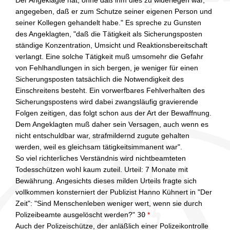
Der Angeklagte hat, ohne daß ihm dies zu widerlegen war,
angegeben, daß er zum Schutze seiner eigenen Person und
seiner Kollegen gehandelt habe." Es spreche zu Gunsten
des Angeklagten, "daß die Tätigkeit als Sicherungsposten
ständige Konzentration, Umsicht und Reaktionsbereitschaft
verlangt. Eine solche Tätigkeit muß umsomehr die Gefahr
von Fehlhandlungen in sich bergen, je weniger für einen
Sicherungsposten tatsächlich die Notwendigkeit des
Einschreitens besteht. Ein vorwerfbares Fehlverhalten des
Sicherungspostens wird dabei zwangsläufig gravierende
Folgen zeitigen, das folgt schon aus der Art der Bewaffnung.
Dem Angeklagten muß daher sein Versagen, auch wenn es
nicht entschuldbar war, strafmildernd zugute gehalten
werden, weil es gleichsam tätigkeitsimmanent war".
So viel richterliches Verständnis wird nichtbeamteten
Todesschützen wohl kaum zuteil. Urteil: 7 Monate mit
Bewährung. Angesichts dieses milden Urteils fragte sich
vollkommen konsterniert der Publizist Hanno Kühnert in "Der
Zeit": "Sind Menschenleben weniger wert, wenn sie durch
Polizeibeamte ausgelöscht werden?"
30
*
Auch der Polizeischütze, der anläßlich einer Polizeikontrolle