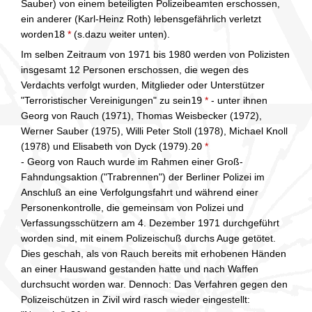
Sauber) von einem beteiligten Polizeibeamten erschossen,
ein anderer (Karl-Heinz Roth) lebensgefährlich verletzt
worden
18
*
(s.dazu weiter unten).
Im selben Zeitraum von 1971 bis 1980 werden von Polizisten
insgesamt 12 Personen erschossen, die wegen des
Verdachts verfolgt wurden, Mitglieder oder Unterstützer
"Terroristischer Vereinigungen" zu sein
19
*
- unter ihnen
Georg von Rauch (1971), Thomas Weisbecker (1972),
Werner Sauber (1975), Willi Peter Stoll (1978), Michael Knoll
(1978) und Elisabeth von Dyck (1979).
20
*
- Georg von Rauch wurde im Rahmen einer Groß-
Fahndungsaktion ("Trabrennen") der Berliner Polizei im
Anschluß an eine Verfolgungsfahrt und während einer
Personenkontrolle, die gemeinsam von Polizei und
Verfassungsschützern am 4. Dezember 1971 durchgeführt
worden sind, mit einem Polizeischuß durchs Auge getötet.
Dies geschah, als von Rauch bereits mit erhobenen Händen
an einer Hauswand gestanden hatte und nach Waffen
durchsucht worden war. Dennoch: Das Verfahren gegen den
Polizeischützen in Zivil wird rasch wieder eingestellt: