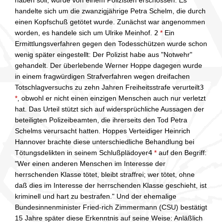
haben soll, wurde von einem Polizisten erschossen: Es
handelte sich um die zwanzigjährige Petra Schelm, die durch
einen Kopfschuß getötet wurde. Zunächst war angenommen
worden, es handele sich um Ulrike Meinhof.
2
*
Ein
Ermittlungsverfahren gegen den Todesschützen wurde schon
wenig später eingestellt: Der Polizist habe aus "Notwehr"
gehandelt. Der überlebende Werner Hoppe dagegen wurde
in einem fragwürdigen Strafverfahren wegen dreifachen
Totschlagversuchs zu zehn Jahren Freiheitsstrafe verurteilt
3
*
, obwohl er nicht einen einzigen Menschen auch nur verletzt
hat. Das Urteil stützt sich auf widersprüchliche Aussagen der
beteiligten Polizeibeamten, die ihrerseits den Tod Petra
Schelms verursacht hatten. Hoppes Verteidiger Heinrich
Hannover brachte diese unterschiedliche Behandlung bei
Tötungsdelikten in seinem Schlußplädoyer
4
*
auf den Begriff:
"Wer einen anderen Menschen im Interesse der
herrschenden Klasse tötet, bleibt straffrei; wer tötet, ohne
daß dies im Interesse der herrschenden Klasse geschieht, ist
kriminell und hart zu bestrafen." Und der ehemalige
Bundesinnenminister Fried-rich Zimmermann (CSU) bestätigt
15 Jahre später diese Erkenntnis auf seine Weise: Anläßlich