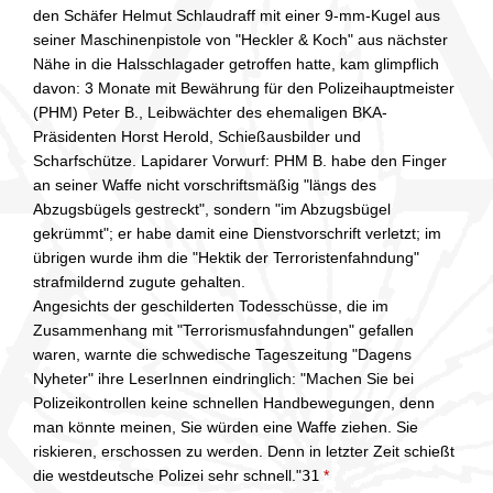
den Schäfer Helmut Schlaudraff mit einer 9-mm-Kugel aus
seiner Maschinenpistole von "Heckler & Koch" aus nächster
Nähe in die Halsschlagader getroffen hatte, kam glimpflich
davon: 3 Monate mit Bewährung für den Polizeihauptmeister
(PHM) Peter B., Leibwächter des ehemaligen BKA-
Präsidenten Horst Herold, Schießausbilder und
Scharfschütze. Lapidarer Vorwurf: PHM B. habe den Finger
an seiner Waffe nicht vorschriftsmäßig "längs des
Abzugsbügels gestreckt", sondern "im Abzugsbügel
gekrümmt"; er habe damit eine Dienstvorschrift verletzt; im
übrigen wurde ihm die "Hektik der Terroristenfahndung"
strafmildernd zugute gehalten.
Angesichts der geschilderten Todesschüsse, die im
Zusammenhang mit "Terrorismusfahndungen" gefallen
waren, warnte die schwedische Tageszeitung "Dagens
Nyheter" ihre LeserInnen eindringlich: "Machen Sie bei
Polizeikontrollen keine schnellen Handbewegungen, denn
man könnte meinen, Sie würden eine Waffe ziehen. Sie
riskieren, erschossen zu werden. Denn in letzter Zeit schießt
die westdeutsche Polizei sehr schnell."
31
*