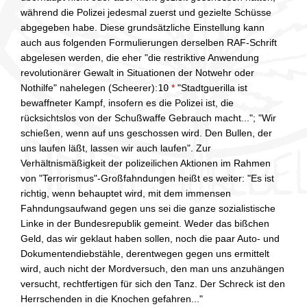
während die Polizei jedesmal zuerst und gezielte Schüsse
abgegeben habe. Diese grundsätzliche Einstellung kann
auch aus folgenden Formulierungen derselben RAF-Schrift
abgelesen werden, die eher "die restriktive Anwendung
revolutionärer Gewalt in Situationen der Notwehr oder
Nothilfe" nahelegen (Scheerer):
10
*
"Stadtguerilla ist
bewaffneter Kampf, insofern es die Polizei ist, die
rücksichtslos von der Schußwaffe Gebrauch macht..."; "Wir
schießen, wenn auf uns geschossen wird. Den Bullen, der
uns laufen läßt, lassen wir auch laufen". Zur
Verhältnismäßigkeit der polizeilichen Aktionen im Rahmen
von "Terrorismus"-Großfahndungen heißt es weiter: "Es ist
richtig, wenn behauptet wird, mit dem immensen
Fahndungsaufwand gegen uns sei die ganze sozialistische
Linke in der Bundesrepublik gemeint. Weder das bißchen
Geld, das wir geklaut haben sollen, noch die paar Auto- und
Dokumentendiebstähle, derentwegen gegen uns ermittelt
wird, auch nicht der Mordversuch, den man uns anzuhängen
versucht, rechtfertigen für sich den Tanz. Der Schreck ist den
Herrschenden in die Knochen gefahren..."