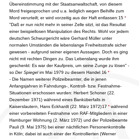
Übereinstimmung mit der Staatsanwaltschaft, von diesem
Mord freigesprochen und u.a. lediglich wegen Beihilfe zum
Mord verurteilt; er wird vorzeitig aus der Haft entlassen:
15
*
"Daß er nun nicht mehr in seiner Zelle sitzt, ist das Resultat
einer beispiellosen Manipulation des Rechts. Wohl vor jedem
deutschen Schwurgericht wäre Gerhard Müller unter
normalen Umständen die lebenslange Freiheitsstrafe sicher
gewesen - aufgrund seiner eigenen Aussagen. Doch es ging
nicht mit rechten Dingen zu. Das Lebenslang wurde ihm
geschenkt: Es war der Kaufpreis, um seine Zunge zu lösen" -
so
Der Spiegel
im Mai 1979 zu diesem Handel.
16
*
- Die Namen weiterer Polizeibeamter, die in jenen
Anfangsjahren in Fahndungs-, Kontroll- bzw. Festnahme-
Situationen erschossen wurden: Herbert Schoner (22.
Dezember 1971) während eines Banküberfalls in
Kaiserslautern, Hans Eckhardt (22. März 1972)
17
*
während
einer vorbereiteten Festnahme von RAF-Mitgliedern in einer
Hamburger Wohnung (2. März 1972) und der Polizeibeamte
Pauli (9. Mai 1975) bei einer nächtlichen Personenkontrolle
in Köln; dabei ist auch einer der Kontrollierten (Werner