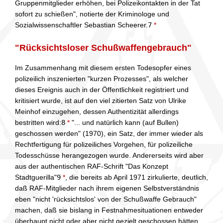
Gruppenmitglieder erhöhen, bei Polizeikontakten in der Tat
sofort zu schießen", notierte der Kriminologe und
Sozialwissenschaftler Sebastian Scheerer.
7
*
"Rücksichtsloser Schußwaffengebrauch"
Im Zusammenhang mit diesem ersten Todesopfer eines
polizeilich inszenierten "kurzen Prozesses", als welcher
dieses Ereignis auch in der Öffentlichkeit registriert und
kritisiert wurde, ist auf den viel zitierten Satz von Ulrike
Meinhof einzugehen, dessen Authentizität allerdings
bestritten wird:
8
*
"... und natürlich kann (auf Bullen)
geschossen werden" (1970), ein Satz, der immer wieder als
Rechtfertigung für polizeiliches Vorgehen, für polizeiliche
Todesschüsse herangezogen wurde. Andererseits wird aber
aus der authentischen RAF-Schrift "Das Konzept
Stadtguerilla"
9
*
, die bereits ab April 1971 zirkulierte, deutlich,
daß RAF-Mitglieder nach ihrem eigenen Selbstverständnis
eben "nicht 'rücksichtslos' von der Schußwaffe Gebrauch"
machen, daß sie bislang in Festnahmesituationen entweder
überhaupt nicht oder aber nicht gezielt geschossen hätten,