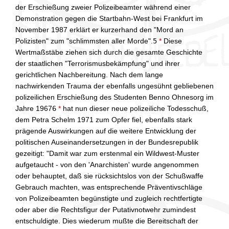
der Erschießung zweier Polizeibeamter während einer
Demonstration gegen die Startbahn-West bei Frankfurt im
November 1987 erklärt er kurzerhand den "Mord an
Polizisten" zum "schlimmsten aller Morde".
5
*
Diese
Wertmaßstäbe ziehen sich durch die gesamte Geschichte
der staatlichen "Terrorismusbekämpfung" und ihrer
gerichtlichen Nachbereitung. Nach dem lange
nachwirkenden Trauma der ebenfalls ungesühnt gebliebenen
polizeilichen Erschießung des Studenten Benno Ohnesorg im
Jahre 1967
6
*
hat nun dieser neue polizeiliche Todesschuß,
dem Petra Schelm 1971 zum Opfer fiel, ebenfalls stark
prägende Auswirkungen auf die weitere Entwicklung der
politischen Auseinandersetzungen in der Bundesrepublik
gezeitigt: "Damit war zum erstenmal ein Wildwest-Muster
aufgetaucht - von den 'Anarchisten' wurde angenommen
oder behauptet, daß sie rücksichtslos von der Schußwaffe
Gebrauch machten, was entsprechende Präventivschläge
von Polizeibeamten begünstigte und zugleich rechtfertigte
oder aber die Rechtsfigur der Putativnotwehr zumindest
entschuldigte. Dies wiederum mußte die Bereitschaft der