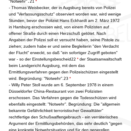
"Notwehr"
.21
*
- Thomas Weisbecker, der in Augsburg bereits von Polizei
und "Verfassungsschutz" observiert worden war, wird wenige
Stunden, bevor der Polizist Hans Eckhardt am 2. März 1972
in Hamburg erschossen wird, von einem Polizisten auf
offener Straße durch einen Herzschuß getötet. Nach
Angaben der Polizei soll er versucht haben, seine Pistole zu
ziehen; zudem habe er und seine Begleiterin "den Verdacht
der Flucht" erweckt, so daß "ein sofortiger Zugriff geboten"
war - so der Einstellungsbescheid
22
*
der Staatsanwaltschaft
beim Landgericht Augsburg, mit dem das
Ermittlungsverfahren gegen den Polizeischützen eingestellt
wird. Begründung: "Notwehr".
23
*
- Willy Peter Stoll wurde am 6. September 1978 in einem
Düsseldorfer China-Restaurant von zwei Polizisten
erschossen. Das Verfahren gegen die Todesschützen wird
ebenfalls eingestellt: "Notwehr". Begründung: Die "allgemein
bekannte Gefährlichkeit terroristischer Gewalttäter"
rechtfertige den Schußwaffengebrauch - ein verräterisches
Argument der Ermittlungsbehörden, das sehr deutlich "gegen
eine konkrete Notwehrsituation und für den generellen