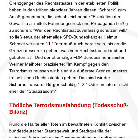
Grenzgänger des Rechtsstaates in der etablierten Politik
haben in den frühen siebziger Jahren diesen "Schreck" zum
Anlaß genommen, die sich abzeichnende "Eskalation der
Gewalt" u.a. mittels Fahndungsdruck und Propaganda fleißig
zu schüren: "Wer den Rechtsstaat zuverlässig schützen will,"
so ließ etwa der ehemalige SPD-Bundeskanzler Helmut
Schmidt verlauten,
11
*
"der muß auch bereit sein, bis an die
Grenze dessen zu gehen, was vom Rechtsstaat erlaubt und
geboten ist". Und der ehemalige FDP-Bundesinnenminister
Werner Maihofer präzisierte: "Im Kampf gegen den
Terrorismus müssen wir bis an die äußerste Grenze unseres
freiheitlichen Rechtsstaates gehen. Das sind wir der
Sicherheit unserer Bürger schuldig."
12
*
Oder meinte er nicht
eher der "Staatsräson"?
Tödliche Terrorismusfahndung (Todesschuß-
Bilanz)
Rund die Hälfte aller Toten im bewaffneten Konflikt zwischen
bundesdeutscher Staatsgewalt und Stadtguerilla der
siebziger Jahre gab es im Zusammenhang mit polizeilichen