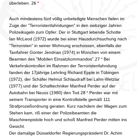
überleben.
26
*
Auch mindestens fünf völlig unbeteiligte Menschen fielen im
Zuge der "Terroristenfahndungen" in den siebziger Jahren
Polizeikugeln zum Opfer: Der in Stuttgart lebende Schotte
Ian McLeod (1972) wurde bei einer Hausdurchsuchung nach
"Terroristen" in seiner Wohnung erschossen, ebenfalls der
Taxifahrer Günter Jendrian (1974) in München von einem
Beamten des "Mobilen Einsatzkommandos".
27
*
Bei
Verkehrskontrollen im Rahmen der Terroristenfahndung
fanden der 17jährige Lehrling Richard Epple in Tübingen
(1972), der Schäfer Helmut Schlaudraff bei Lahn-Wetzlar
(1977) und der Schalltechniker Manfred Perder auf der
Autobahn bei Neuss (1980) den Tod.
28
*
Perder war mit
seinem Transporter in eine Kontrollstelle gemäß 111
Strafprozeßordnung geraten. Kurz nachdem der Wagen zum
Stehen kam, riß einer der Polizeibeamten die
Maschinenpistole hoch und schoß Manfred Perder mitten ins
Gesicht.
Der damalige Düsseldorfer Regierungspräsident Dr. Achim