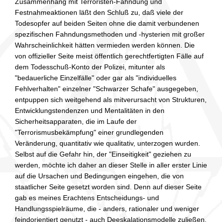
Zusammenhang mit Terroristen-Fahndung und
Festnahmeaktionen läßt den Schluß zu, daß viele der
Todesopfer auf beiden Seiten ohne die damit verbundenen
spezifischen Fahndungsmethoden und -hysterien mit großer
Wahrscheinlichkeit hätten vermieden werden können. Die
von offizieller Seite meist öffentlich gerechtfertigten Fälle auf
dem Todesschuß-Konto der Polizei, mitunter als
"bedauerliche Einzelfälle" oder gar als "individuelles
Fehlverhalten" einzelner "Schwarzer Schafe" ausgegeben,
entpuppen sich weitgehend als mitverursacht von Strukturen,
Entwicklungstendenzen und Mentalitäten in den
Sicherheitsapparaten, die im Laufe der
"Terrorismusbekämpfung" einer grundlegenden
Veränderung, quantitativ wie qualitativ, unterzogen wurden.
Selbst auf die Gefahr hin, der "Einseitigkeit" geziehen zu
werden, möchte ich daher an dieser Stelle in aller erster Linie
auf die Ursachen und Bedingungen eingehen, die von
staatlicher Seite gesetzt worden sind. Denn auf dieser Seite
gab es meines Erachtens Entscheidungs- und
Handlungsspielräume, die - anders, rationaler und weniger
feindorientiert genutzt - auch Deeskalationsmodelle zuließen,