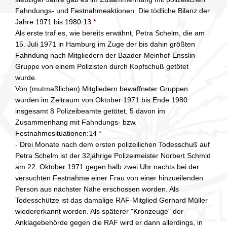
Fahndungs- und Festnahmeaktionen. Die tödliche Bilanz der
Jahre 1971 bis 1980:
13
*
Als erste traf es, wie bereits erwähnt, Petra Schelm, die am
15. Juli 1971 in Hamburg im Zuge der bis dahin größten
Fahndung nach Mitgliedern der Baader-Meinhof-Ensslin-
Gruppe von einem Polizisten durch Kopfschuß getötet
wurde.
Von (mutmaßlichen) Mitgliedern bewaffneter Gruppen
wurden im Zeitraum von Oktober 1971 bis Ende 1980
insgesamt 8 Polizeibeamte getötet, 5 davon im
Zusammenhang mit Fahndungs- bzw.
Festnahmesituationen:
14
*
- Drei Monate nach dem ersten polizeilichen Todesschuß auf
Petra Schelm ist der 32jährige Polizeimeister Norbert Schmid
am 22. Oktober 1971 gegen halb zwei Uhr nachts bei der
versuchten Festnahme einer Frau von einer hinzueilenden
Person aus nächster Nähe erschossen worden. Als
Todesschütze ist das damalige RAF-Mitglied Gerhard Müller
wiedererkannt worden. Als späterer "Kronzeuge" der
Anklagebehörde gegen die RAF wird er dann allerdings, in