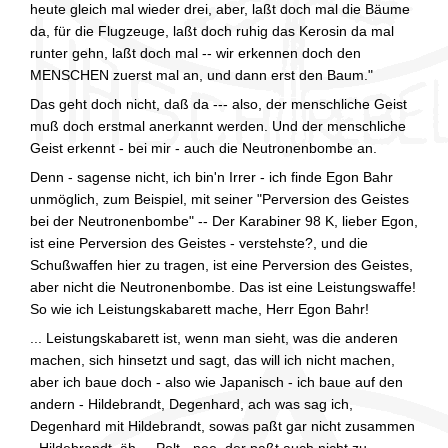
heute gleich mal wieder drei, aber, laßt doch mal die Bäume
da, für die Flugzeuge, laßt doch ruhig das Kerosin da mal
runter gehn, laßt doch mal -- wir erkennen doch den
MENSCHEN zuerst mal an, und dann erst den Baum."
Das geht doch nicht, daß da --- also, der menschliche Geist
muß doch erstmal anerkannt werden. Und der menschliche
Geist erkennt - bei mir - auch die Neutronenbombe an.
Denn - sagense nicht, ich bin'n Irrer - ich finde Egon Bahr
unmöglich, zum Beispiel, mit seiner "Perversion des Geistes
bei der Neutronenbombe" -- Der Karabiner 98 K, lieber Egon,
ist eine Perversion des Geistes - verstehste?, und die
Schußwaffen hier zu tragen, ist eine Perversion des Geistes,
aber nicht die Neutronenbombe. Das ist eine Leistungswaffe!
So wie ich Leistungskabarett mache, Herr Egon Bahr!
... Leistungskabarett ist, wenn man sieht, was die anderen
machen, sich hinsetzt und sagt, das will ich nicht machen,
aber ich baue doch - also wie Japanisch - ich baue auf den
andern - Hildebrandt, Degenhard, ach was sag ich,
Degenhard mit Hildebrandt, sowas paßt gar nicht zusammen
- Hildebrandt, äh ... Polt - nee, der paßt auch nicht zu