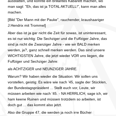
ausstatten, und könnte ein brillantes Kabarett machen, wo
man sagt: "Eh, das ist ja TOTAL AKTUELL!", kann man alles
machen.
[Bild "Der Mann mit der Pauke", rauchender, kraushaariger
J.Hendrix mit Trommel]
Aber das ist ja gar nicht die Zeit für sowas, ist uninteressant,
es ist nur wichtig: Die Sechziger und die Fuffziger Jahre, das
sind ja nicht die Zwanziger Jahre - wie wir BALD merken
werden, ja?, ganz schnell merken werden. Das sind unsere
WICHTIGSTEN Jahre, die jetzt wieder VOR uns liegen, die
Fuffziger und Sechziger Jahre:
als ACHTZIGER und NEUNZIGER JAHRE.
Warum? Wir haben wieder die Situation: Wir sollen uns
vorstellen, geistig: Es wäre wie nach '45, sagte der Stücklen,
der Bundestagspräsident ... Stellt euch vor, Leute, wir
müssen arbeiten wie nach '45. - NA HERRLICH, sage ich, wir
ham keene Ruinen und müssen trotzdem so arbeiten, ist
doch gut ... das kommt also jetzt.
Also die Gruppe 47, die werden ja noch irre Bücher