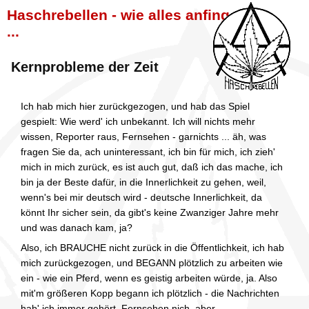
Haschrebellen - wie alles anfing
...
Kernprobleme der Zeit
Ich hab mich hier zurückgezogen, und hab das Spiel
gespielt: Wie werd' ich unbekannt. Ich will nichts mehr
wissen, Reporter raus, Fernsehen - garnichts ... äh, was
fragen Sie da, ach uninteressant, ich bin für mich, ich zieh'
mich in mich zurück, es ist auch gut, daß ich das mache, ich
bin ja der Beste dafür, in die Innerlichkeit zu gehen, weil,
wenn's bei mir deutsch wird - deutsche Innerlichkeit, da
könnt Ihr sicher sein, da gibt's keine Zwanziger Jahre mehr
und was danach kam, ja?
Also, ich BRAUCHE nicht zurück in die Öffentlichkeit, ich hab
mich zurückgezogen, und BEGANN plötzlich zu arbeiten wie
ein - wie ein Pferd, wenn es geistig arbeiten würde, ja. Also
mit'm größeren Kopp begann ich plötzlich - die Nachrichten
hab' ich immer gehört, Fernsehen nich, aber