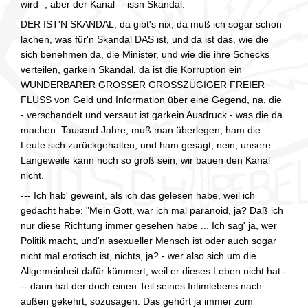
wird -, aber der Kanal -- issn Skandal.
DER IST'N SKANDAL, da gibt's nix, da muß ich sogar schon
lachen, was für'n Skandal DAS ist, und da ist das, wie die
sich benehmen da, die Minister, und wie die ihre Schecks
verteilen, garkein Skandal, da ist die Korruption ein
WUNDERBARER GROSSER GROSSZÜGIGER FREIER
FLUSS von Geld und Information über eine Gegend, na, die
- verschandelt und versaut ist garkein Ausdruck - was die da
machen: Tausend Jahre, muß man überlegen, ham die
Leute sich zurückgehalten, und ham gesagt, nein, unsere
Langeweile kann noch so groß sein, wir bauen den Kanal
nicht.
--- Ich hab' geweint, als ich das gelesen habe, weil ich
gedacht habe: "Mein Gott, war ich mal paranoid, ja? Daß ich
nur diese Richtung immer gesehen habe ... Ich sag' ja, wer
Politik macht, und'n asexueller Mensch ist oder auch sogar
nicht mal erotisch ist, nichts, ja? - wer also sich um die
Allgemeinheit dafür kümmert, weil er dieses Leben nicht hat -
-- dann hat der doch einen Teil seines Intimlebens nach
außen gekehrt, sozusagen. Das gehört ja immer zum