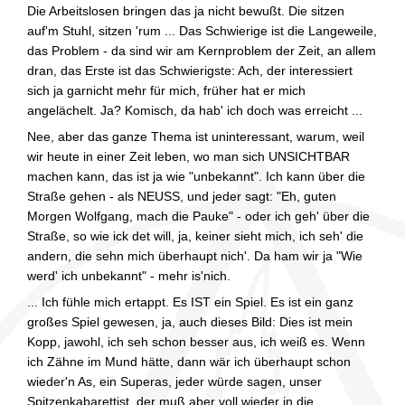
Die Arbeitslosen bringen das ja nicht bewußt. Die sitzen
auf'm Stuhl, sitzen 'rum ... Das Schwierige ist die Langeweile,
das Problem - da sind wir am Kernproblem der Zeit, an allem
dran, das Erste ist das Schwierigste: Ach, der interessiert
sich ja garnicht mehr für mich, früher hat er mich
angelächelt. Ja? Komisch, da hab' ich doch was erreicht ...
Nee, aber das ganze Thema ist uninteressant, warum, weil
wir heute in einer Zeit leben, wo man sich UNSICHTBAR
machen kann, das ist ja wie "unbekannt". Ich kann über die
Straße gehen - als NEUSS, und jeder sagt: "Eh, guten
Morgen Wolfgang, mach die Pauke" - oder ich geh' über die
Straße, so wie ick det will, ja, keiner sieht mich, ich seh' die
andern, die sehn mich überhaupt nich'. Da ham wir ja "Wie
werd' ich unbekannt" - mehr is'nich.
... Ich fühle mich ertappt. Es IST ein Spiel. Es ist ein ganz
großes Spiel gewesen, ja, auch dieses Bild: Dies ist mein
Kopp, jawohl, ich seh schon besser aus, ich weiß es. Wenn
ich Zähne im Mund hätte, dann wär ich überhaupt schon
wieder'n As, ein Superas, jeder würde sagen, unser
Spitzenkabarettist, der muß aber voll wieder in die