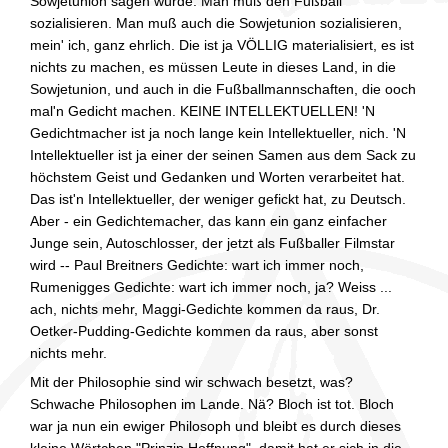
Sowjetunion sagen würde: Man muß den Fußball
sozialisieren. Man muß auch die Sowjetunion sozialisieren,
mein' ich, ganz ehrlich. Die ist ja VÖLLIG materialisiert, es ist
nichts zu machen, es müssen Leute in dieses Land, in die
Sowjetunion, und auch in die Fußballmannschaften, die ooch
mal'n Gedicht machen. KEINE INTELLEKTUELLEN! 'N
Gedichtmacher ist ja noch lange kein Intellektueller, nich. 'N
Intellektueller ist ja einer der seinen Samen aus dem Sack zu
höchstem Geist und Gedanken und Worten verarbeitet hat.
Das ist'n Intellektueller, der weniger gefickt hat, zu Deutsch.
Aber - ein Gedichtemacher, das kann ein ganz einfacher
Junge sein, Autoschlosser, der jetzt als Fußballer Filmstar
wird -- Paul Breitners Gedichte: wart ich immer noch,
Rumenigges Gedichte: wart ich immer noch, ja? Weiss ...
ach, nichts mehr, Maggi-Gedichte kommen da raus, Dr.
Oetker-Pudding-Gedichte kommen da raus, aber sonst
nichts mehr.
Mit der Philosophie sind wir schwach besetzt, was?
Schwache Philosophen im Lande. Nä? Bloch ist tot. Bloch
war ja nun ein ewiger Philosoph und bleibt es durch dieses
kleine Wörtchen "Prinzip Hoffnung", damit hat er sich in die